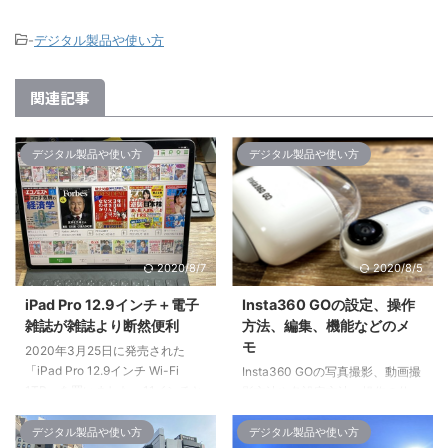
-
デジタル製品や使い方
関連記事
デジタル製品や使い方
デジタル製品や使い方
2020/8/7
2020/8/5
iPad Pro 12.9インチ＋電子
Insta360 GOの設定、操作
雑誌が雑誌より断然便利
方法、編集、機能などのメ
モ
2020年3月25日に発売された
「iPad Pro 12.9インチ Wi-Fi
Insta360 GOの写真撮影、動画撮
1TB」を買いました。11インチと
影方法や各設定方法、操作の仕
12.9インチでどちらにしようと迷
方、編集方法や仕様や機能などを
ったのですが、結論は12.9インチ
まとめたメモ。 Insta360 GOの
デジタル製品や使い方
デジタル製品や使い方