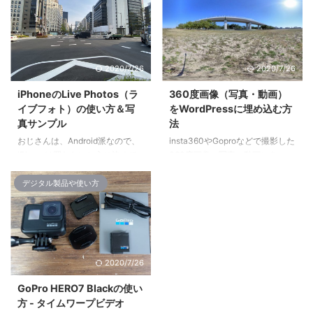
で正解でしたね。 iPad Pro 12.9
設定、操作方法、編集、機能 参
インチ＋電子雑誌が雑誌より断然
考：Insta360 ONE Rの設定、操
便利 12.9インチはとても使いや
作方法、編集、機能などのメモ
すい 今まで使っていた「iPad
Insta360 GOの仕様 Insta360 GO
Pro 9.8インチ」に慣れていたの
のカメラと充電ケースの仕様。
2020/7/26
2020/7/26
で、iPad Pro 12.9インチはかなり
カメラの仕様 カメラ重量：18.3g
大きく感じましたね。 12.9イン
カメラサイズ：
iPhoneのLive Photos（ラ
360度画像（写真・動画）
チは、タブレット端末としてはか
49.4mm×21.4mm×14.85mm レ
イブフォト）の使い方＆写
をWordPressに埋め込む方
なり大きいほうだと思いますが、
ンズ：F2.1 イメージセンサー：
真サンプル
法
とても見やす ...
1/2.74インチ 焦点距離：50cm 手
おじさんは、Android派なので、
insta360やGoproなどで撮影した
ブレ補正:Fl ...
iPhoneは買わないと心に決めて
360度画像（写真・動画）を
いましたが、ついにというかやむ
Wordpressの記事に埋め込む方法
おえずiPhoneを買ってしまいま
を忘れないうちに記録。 「360
デジタル製品や使い方
した。 なぜかと言えば、最近ヘ
度画像・写真」とか「360度パノ
ビー使ってる、Insta360やGoPro
ラマ写真」とか言われる写真は、
などのアクションカメラに関する
上下左右前後の全ての方向が1枚
アプリ類がiPhoneの方が充実し
の写真に収まった写真です。 こ
ているからです。 使いたいアプ
の360度画像・写真は、全天球カ
2020/7/26
リがAndroidには無かったり、
メラ（ぜんてんきゅうカメラ）、
Androidでは一部機能が使えなか
360度カメラ、VRカメラなどと
GoPro HERO7 Blackの使い
ったりするので、iPhone 11 Pro
呼ばれるカメラで撮影します。
方 - タイムワープビデオ
Maxを買ったわけです。 せっか
Googleの「ストリートビュー」