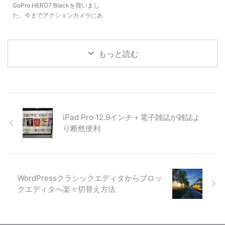
GoPro HERO7 Blackを買いまし
く買ったので、まずはiPhoneの
で見れる景色も、360度カメラで
た。今までアクションカメラにあ
カメラを使いこなすために、まず
撮影した360度パノラマ写真を利
まり興味が無かったのですが、ブ
...
用したものです。 この「3 ...
レ補正のHyperSmoothに惹かれ
て衝動買い。 GoProもHERO7に
もっと読む
なってHyperSmoothだけでな
く、タイムワープビデオや音声コ
ントロールやライブ ストリーミ
ング機能などの魅力的な機能が満
載です。 少しづつ使い方を覚え
るためにGoProの機能を試してみ
たいと思います。 タイムラプス
iPad Pro 12.9インチ＋電子雑誌が雑誌よ
には、TimeWarp (タイムワープ)
り断然便利
ビデオ、タイムラプスビデオ、タ
イムラプスフォト、ナイトラプス
フォトの ...
WordPressクラシックエディタからブロッ
クエディタへ楽々切替え方法