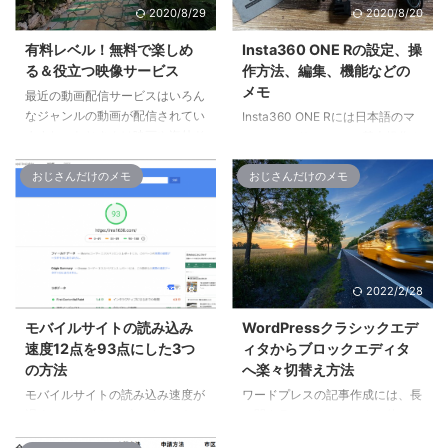
2020/8/29
2020/8/20
有料レベル！無料で楽しめ
Insta360 ONE Rの設定、操
る＆役立つ映像サービス
作方法、編集、機能などの
メモ
最近の動画配信サービスはいろん
なジャンルの動画が配信されてい
Insta360 ONE Rには日本語のマ
ますね。おじさんは映画や海外ド
ニュアルがないので、基本操作や
ラマなんかは、Amazonプライム
設定の仕方、編集方法など、自分
ビデオやU-NEXTで観ています。
が見やすいようにメモしておきま
おじさんだけのメモ
おじさんだけのメモ
それとこういったコンテンツとは
す。 Insta360 ONE Rの設定、操
ちょっと違った映像や、作業や勉
作方法、編集、機能 参考：
強などに役立つ配信するサービス
Insta360 GOの設定、操作方法、
を利用しているので紹介します。
編集、機能などのメモ Insta360
迫力あるアクションスポーツ映像
ONE Rの基本操作 電源オン/オフ
2020/8/5
2022/2/28
が見もの！ 「Red Bull TV」は、
電源オン➔カメラの電源が切れて
他の動画配信サービスにはあまり
いるときに電源ボタンを押して電
モバイルサイトの読み込み
WordPressクラシックエデ
ない、コンテンツを配信していま
源を入れる。電源オフ➔スタンバ
速度12点を93点にした3つ
ィタからブロックエディタ
す。アクションスポーツやモータ
イモードで電源ボタンを2秒間長
の方法
へ楽々切替え方法
ースポーツ、ミュージックやダン
押し。スタンバイモードでは、電
モバイルサイトの読み込み速度が
ワードプレスの記事作成には、長
スカルチャー、ゲーム関連動画な
源ボタンを押して消灯/タッチス
遅くて、サイトスピードテストで
い間クラシックエディタを使って
ど、迫力 ...
クリーン表 ...
測ってみたら12点とかなり低い結
ました。いつの頃からかワードプ