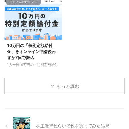
果だったので、いろいろと改善し
レスをバージョンアップするとブ
おじさんだけのメモ
サイトを高速化して93点まで上
ロックエディタ（Gutenberg）が
げることができました。まぁ点数
登場してましたが、何かよく分か
上げるだけでアクセスが増えるわ
らないので触ることもせず、当た
けじゃないですが、表示速度は検
り前のようにクラシックエディタ
索順位に影響したり、スピードが
を使っていました。 しかしつい
2020/8/14
遅いと見る人のストレスにもなっ
最近「まだクラシックエディタを
て、結果アクセスも減ると思いま
使ってるの？」とかいう内容の記
10万円の「特別定額給付
す。そこでおじさんのような素人
事を見つけて、ブロックエディタ
金」をオンライン申請後わ
にでも簡単にできる改善・高速化
の方が便利で使いやすいとか書い
ずか7日で振込
を試してみました。やったことは
ていたので、ちょっとだけ使って
1人一律10万円の「特別定額給付
3つだけです。 サイト改善前のペ
みようと思い試してみました。使
金」の申請が始まったので、スマ
ージの読み込み時間 改善前は
ってみると、ブロックエデッタの
ホを使ってオンライン申請。7営
WordpressにAFFI ...
方が使いやすい！まだ慣 ...
業日で振込されました。 10万円
もっと読む
の「特別定額給付金」をオンライ
ン申請しました 「新型コロナウ
イルス感染症緊急経済対策」とし
て、おじさんが住む大阪府松原市
では、5月1日から「特別定額給付
金」の申請が開始され、5月中旬
には支給が開始される予定です。
株主優待ねらいで株を買ってみた結果
申込みは郵送とオンライン、（一