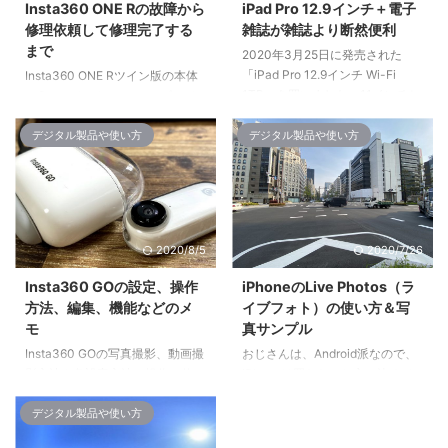
Insta360 ONE Rの故障から
iPad Pro 12.9インチ＋電子
修理依頼して修理完了する
雑誌が雑誌より断然便利
まで
2020年3月25日に発売された
「iPad Pro 12.9インチ Wi-Fi
Insta360 ONE Rツイン版の本体
1TB」を買いました。11インチと
（Core）とデュアルレンズモジ
12.9インチでどちらにしようと迷
ュール（360度カメラ）を水没故
ったのですが、結論は12.9インチ
障させてしまいメーカーに修理依
デジタル製品や使い方
デジタル製品や使い方
で正解でしたね。 iPad Pro 12.9
頼してから修理完了までの記録。
インチ＋電子雑誌が雑誌より断然
Insta360 ONE Rを故障から修理
便利 12.9インチはとても使いや
完了まで 参考：Insta360 ONE R
すい 今まで使っていた「iPad
の設定、操作方法、編集、機能な
Pro 9.8インチ」に慣れていたの
どのメモ Insta360 ONE Rを水没
2020/8/5
2020/7/26
で、iPad Pro 12.9インチはかなり
故障させてしまう 2020年6月7
大きく感じましたね。 12.9イン
日、海で撮影中にInsta360本体
Insta360 GOの設定、操作
iPhoneのLive Photos（ラ
チは、タブレット端末としてはか
の横にある、USBポート＆カード
方法、編集、機能などのメ
イブフォト）の使い方＆写
なり大きいほうだと思いますが、
スロットのロックカバーから海水
モ
真サンプル
とても見やす ...
が入ってしまいました。ロックカ
Insta360 GOの写真撮影、動画撮
おじさんは、Android派なので、
バーをきちんと閉めて ...
影方法や各設定方法、操作の仕
iPhoneは買わないと心に決めて
方、編集方法や仕様や機能などを
いましたが、ついにというかやむ
まとめたメモ。 Insta360 GOの
おえずiPhoneを買ってしまいま
デジタル製品や使い方
設定、操作方法、編集、機能 参
した。 なぜかと言えば、最近ヘ