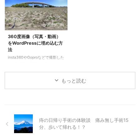
考：Insta360 ONE Rの設定、操
ビー使ってる、Insta360やGoPro
作方法、編集、機能などのメモ
などのアクションカメラに関する
Insta360 GOの仕様 Insta360 GO
アプリ類がiPhoneの方が充実し
のカメラと充電ケースの仕様。
ているからです。 使いたいアプ
2020/7/26
カメラの仕様 カメラ重量：18.3g
リがAndroidには無かったり、
カメラサイズ：
Androidでは一部機能が使えなか
360度画像（写真・動画）
49.4mm×21.4mm×14.85mmレン
ったりするので、iPhone 11 Pro
をWordPressに埋め込む方
ズ：F2.1イメージセンサー：
Maxを買ったわけです。 せっか
法
1/2.74インチ焦点距離：50cm手
く買ったので、まずはiPhoneの
insta360やGoproなどで撮影した
ブレ補正:FlowSta ...
カメラを使いこなすために、まず
360度画像（写真・動画）を
...
Wordpressの記事に埋め込む方法
を忘れないうちに記録。 「360
もっと読む
度画像・写真」とか「360度パノ
ラマ写真」とか言われる写真は、
上下左右前後の全ての方向が1枚
の写真に収まった写真です。 こ
の360度画像・写真は、全天球カ
メラ（ぜんてんきゅうカメラ）、
痔の日帰り手術の体験談 痛み無し手術15
360度カメラ、VRカメラなどと
呼ばれるカメラで撮影します。
分、歩いて帰れる！？
Googleの「ストリートビュー」
で見れる景色も、360度カメラで